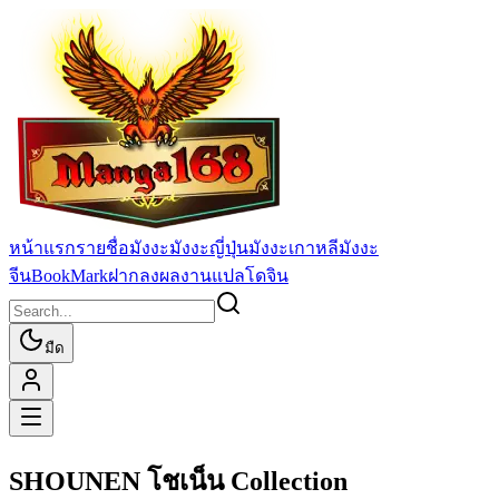
หน้าแรก
รายชื่อมังงะ
มังงะญี่ปุ่น
มังงะเกาหลี
มังงะ
จีน
BookMark
ฝากลงผลงานแปล
โดจิน
มืด
SHOUNEN โชเน็น Collection