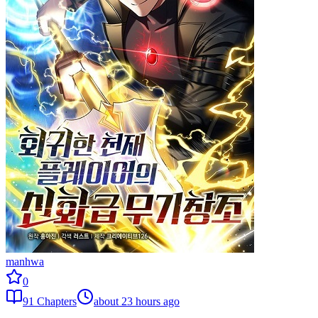
manhwa
0
91
Chapters
about 23 hours ago