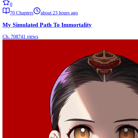
0
70
Chapters
about 23 hours ago
My Simulated Path To Immortality
Ch.
70
8741
views