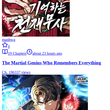
manhwa
0
19
Chapters
about 23 hours ago
The Martial Genius Who Remembers Everything
Ch.
19
6337
views