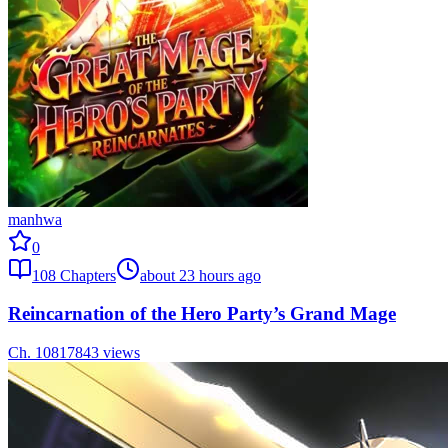
manhwa
0
108
Chapters
about 23 hours ago
Reincarnation of the Hero Party’s Grand Mage
Ch.
108
17843
views