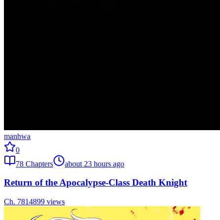
manhwa
0
78
Chapters
about 23 hours ago
Return of the Apocalypse-Class Death Knight
Ch.
78
14899
views