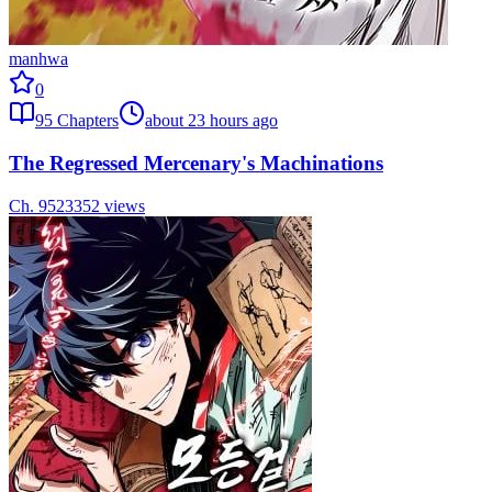
manhwa
0
95
Chapters
about 23 hours ago
The Regressed Mercenary's Machinations
Ch.
95
23352
views