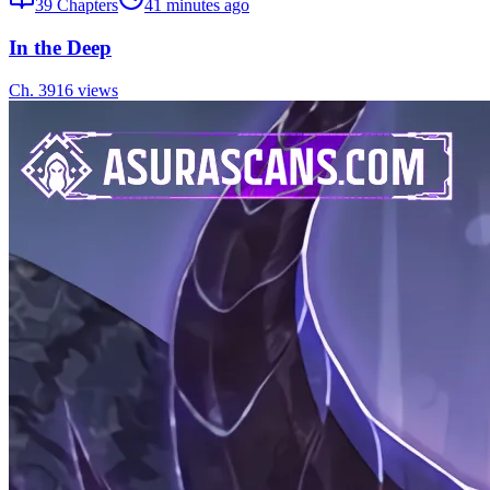
39
Chapters
41 minutes ago
In the Deep
Ch.
39
16
views