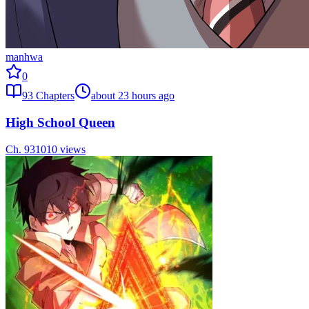
manhwa
0
93
Chapters
about 23 hours ago
High School Queen
Ch.
93
1010
views