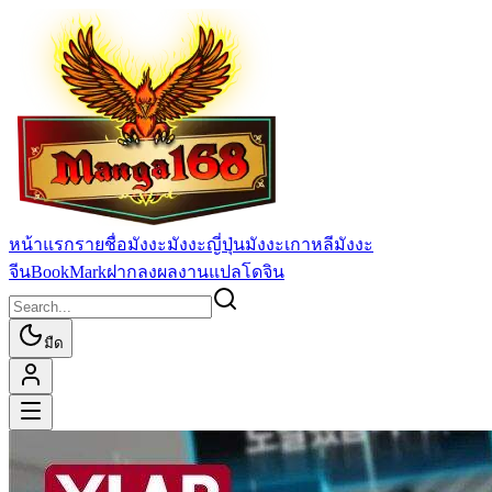
หน้าแรก
รายชื่อมังงะ
มังงะญี่ปุ่น
มังงะเกาหลี
มังงะ
จีน
BookMark
ฝากลงผลงานแปล
โดจิน
มืด