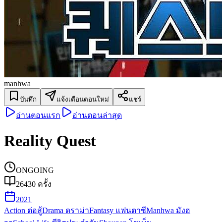
manhwa
บันทึก
แจ้งเตือนตอนใหม่
แชร์
อ่านตอนแรก
อ่านตอนล่าสุด
Reality Quest
ONGOING
26430
ครั้ง
2021
Action ต่อสู้
Drama ดราม่า
Fantasy แฟนตาซี
Manhwa มังฮ