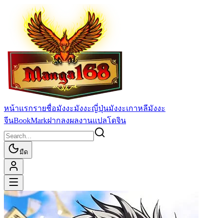
หน้าแรก
รายชื่อมังงะ
มังงะญี่ปุ่น
มังงะเกาหลี
มังงะ
จีน
BookMark
ฝากลงผลงานแปล
โดจิน
มืด