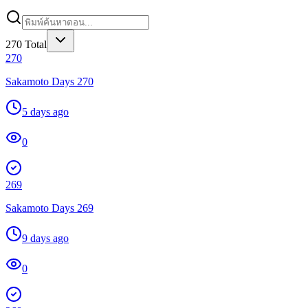
270
Total
270
Sakamoto Days 270
5 days ago
0
269
Sakamoto Days 269
9 days ago
0