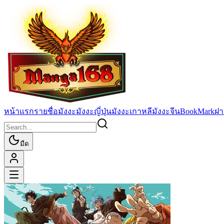
หน้าแรก
รายชื่อมังงะ
มังงะญี่ปุ่น
มังงะเกาหลี
มังงะจีน
BookMark
ฝา
มืด