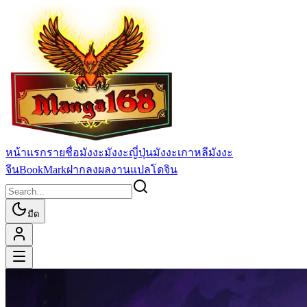
หน้าแรก
รายชื่อมังงะ
มังงะญี่ปุ่น
มังงะเกาหลี
มังงะ
จีน
BookMark
ฝากลงผลงานแปล
โดจิน
มืด