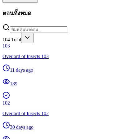
ตอนทั้งหมด
104
Total
103
Overlord of Insects 103
11 days ago
189
102
Overlord of Insects 102
30 days ago