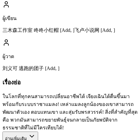
ผู้เขียน
三木森工作室 咚咚小红帽 [Add, ]飞卢小说网 [Add, ]
ผู้วาด
刘义可 逃跑的团子 [Add, ]
เรื่องย่อ
ในโลกที่ทุกคนสามารถเปลี่ยนอาชีพได้ เจียงเฉินได้ตื่นขึ้นมา
พร้อมกับระบบราชาแมลง! เหล่าแมลงลูกน้องของเขาสามารถ
พัฒนาตัวเอง ตอบแทนเขา และสุ่มรับพรสวรรค์! สิ่งที่สำคัญที่สุด
คือ พวกมันสามารถขยายพันธุ์จนกลายเป็นภัยพบัติจาก
ธรรมชาติที่ไม่มีใครเทียบได้!
อ่านเพิ่มเติม