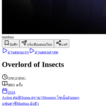
manhua
บันทึก
แจ้งเตือนตอนใหม่
แชร์
อ่านตอนแรก
อ่านตอนล่าสุด
Overlord of Insects
ONGOING
9801
ครั้ง
2024
Action ต่อสู้
Drama ดราม่า
Shounen โชเน็น
Fantasy
แฟนตาซี
Manhua มังฮัว