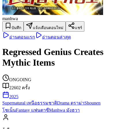
manhwa
บันทึก
แจ้งเตือนตอนใหม่
แชร์
อ่านตอนแรก
อ่านตอนล่าสุด
Regressed Genius Creates
Mythic Items
ONGOING
22602
ครั้ง
2025
Supernatural เหนือธรรมชาติ
Drama ดราม่า
Shounen
โชเน็น
Fantasy แฟนตาซี
Manhwa มังฮวา