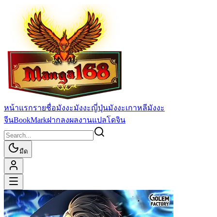
หน้าแรก
รายชื่อมังงะ
มังงะญี่ปุ่น
มังงะเกาหลี
มังงะ
จีน
BookMark
ฝากลงผลงานแปล
โดจิน
มืด