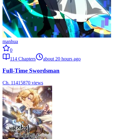
manhua
0
114
Chapters
about 20 hours ago
Full-Time Swordsman
Ch.
114
15870
views