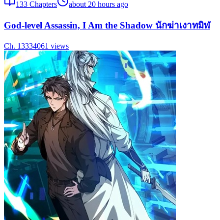
133
Chapters
about 20 hours ago
God-level Assassin, I Am the Shadow นักฆ่าเงาทมิฬ
Ch.
133
34061
views