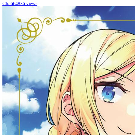
Ch.
66
4836
views