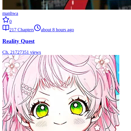
manhwa
0
217
Chapters
about 8 hours ago
Reality Quest
Ch.
217
27351
views