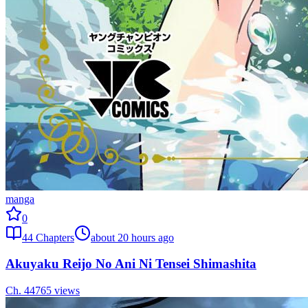
manga
0
44
Chapters
about 20 hours ago
Akuyaku Reijo No Ani Ni Tensei Shimashita
Ch.
44
765
views