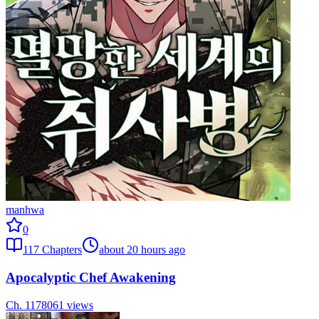
manhwa
0
117
Chapters
about 20 hours ago
Apocalyptic Chef Awakening
Ch.
117
8061
views