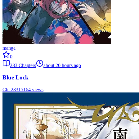
manga
0
283
Chapters
about 20 hours ago
Blue Lock
Ch.
283
15164
views