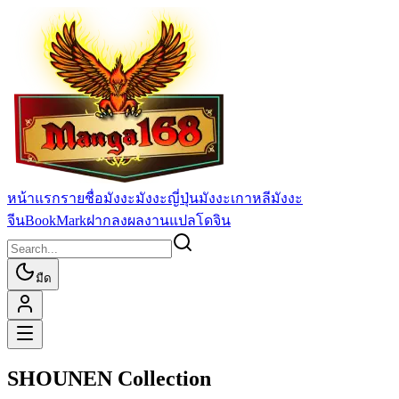
หน้าแรก
รายชื่อมังงะ
มังงะญี่ปุ่น
มังงะเกาหลี
มังงะ
จีน
BookMark
ฝากลงผลงานแปล
โดจิน
มืด
SHOUNEN Collection