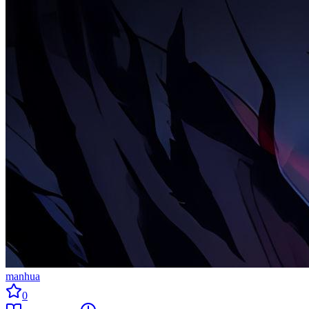
manhua
0