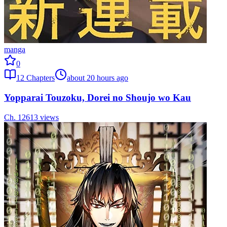
manga
0
12
Chapters
about 20 hours ago
Yopparai Touzoku, Dorei no Shoujo wo Kau
Ch.
12
613
views