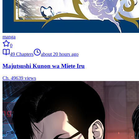
manga
0
49
Chapters
about 20 hours ago
Majutsushi Kunon wa Miete Iru
Ch.
49
639
views