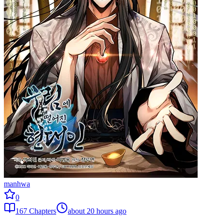
manhwa
0
167
Chapters
about 20 hours ago