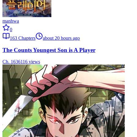
manhwa
0
163
Chapters
about 20 hours ago
The Counts Youngest Son is A Player
Ch.
163
6116
views