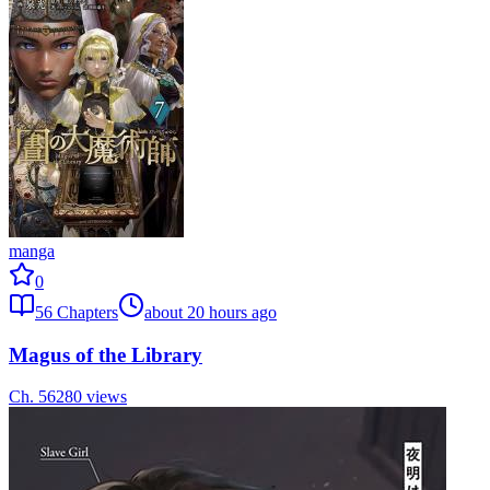
manga
0
56
Chapters
about 20 hours ago
Magus of the Library
Ch.
56
280
views