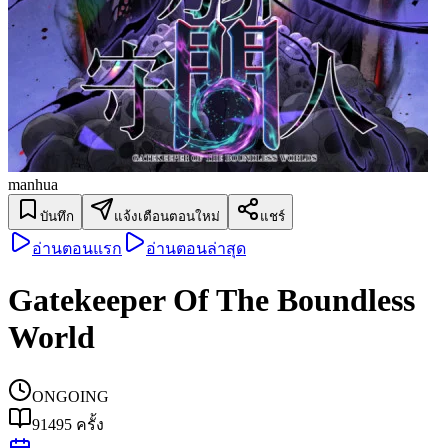
manhua
บันทึก
แจ้งเตือนตอนใหม่
แชร์
อ่านตอนแรก
อ่านตอนล่าสุด
Gatekeeper Of The Boundless
World
ONGOING
91495
ครั้ง