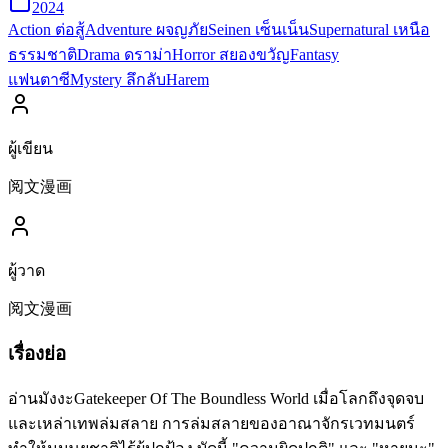
2024
Action ต่อสู้
Adventure ผจญภัย
Seinen เซ็นเน็น
Supernatural เหนือ
ธรรมชาติ
Drama ดราม่า
Horror สยองขวัญ
Fantasy
แฟนตาซี
Mystery ลึกลับ
Harem
ผู้เขียน
阅文漫画
ผู้วาด
阅文漫画
เรื่องย่อ
อ่านมังงะGatekeeper Of The Boundless World เมื่อโลกถึงจุดจบ
และเหล่าเทพล่มสลาย การล่มสลายของอาณาจักรเวทมนตร์