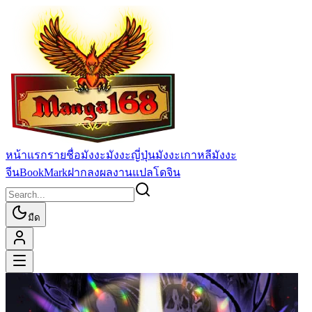
หน้าแรก
รายชื่อมังงะ
มังงะญี่ปุ่น
มังงะเกาหลี
มังงะ
จีน
BookMark
ฝากลงผลงานแปล
โดจิน
มืด