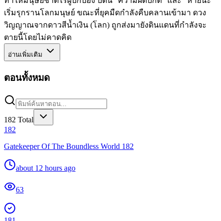
ทำให้มนุษยชาติไร้ผู้ปกป้อง บัดนี้ "ความผิดปกติ" และ "หายนะ"
เริ่มรุกรานโลกมนุษย์ ขณะที่ยุคมืดกำลังคืบคลานเข้ามา ดวง
วิญญาณจากดาวสีน้ำเงิน (โลก) ถูกส่งมายังดินแดนที่กำลังจะ
ตายนี้โดยไม่คาดคิด
อ่านเพิ่มเติม
ตอนทั้งหมด
182
Total
182
Gatekeeper Of The Boundless World 182
about 12 hours ago
63
181