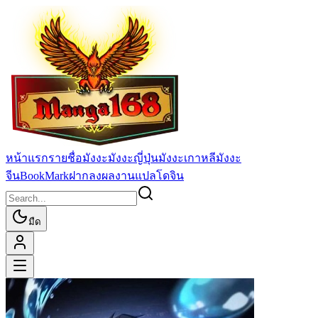
หน้าแรก
รายชื่อมังงะ
มังงะญี่ปุ่น
มังงะเกาหลี
มังงะ
จีน
BookMark
ฝากลงผลงานแปล
โดจิน
มืด