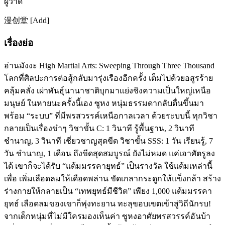
ผู้วาด
漫创堂 [Add]
เรื่องย่อ
อ่านมังงะ High Martial Arts: Sweeping Through Three Thousand
โลกที่ศิลปะการต่อสู้กลับมารุ่งเรืองอีกครั้ง เต็มไปด้วยอสูรร้าย
คลุ้มคลั่ง เผ่าพันธุ์นานาชาติบุกมาแย่งชิงความเป็นใหญ่เหนือ
มนุษย์ ในหายนะครั้งนี้เอง ซูหง หนุ่มธรรมดากลับตื่นขึ้นมา
พร้อม “ระบบ” ที่มีพรสวรรค์เหนือกาลเวลา ด้วยระบบนี้ ทุกวิชา
กลายเป็นเรื่องขำๆ วิชาขั้น C: 1 วินาที รู้พื้นฐาน, 2 วินาที
ชำนาญ, 3 วินาที เชี่ยวชาญสุดขีด วิชาขั้น SSS: 1 วัน เรียนรู้, 7
วัน ชำนาญ, 1 เดือน ถึงขีดสุดสมบูรณ์ ยังไม่หมด แค่เอาศัตรูลง
ได้ เขาก็จะได้รับ “แต้มมรรคายุทธ์” เป็นรางวัล ใช้แต้มเหล่านี้
เพื่อ เพิ่มเลือดลมให้เดือดพล่าน ขัดเกลากระดูกให้แข็งกล้า สร้าง
ร่างกายให้กลายเป็น “เทพยุทธ์มีชีวิต” เพียง 1,000 แต้มมรรคา
ยุทธ์ เลือดลมของเขาก็พุ่งทะยาน ทะลุขอบเขตเข้าสู่วิถีนักรบ!
จากเด็กหนุ่มที่ไม่มีใครมองเห็นค่า ซูหงอาศัยพรสวรรค์อันบ้า