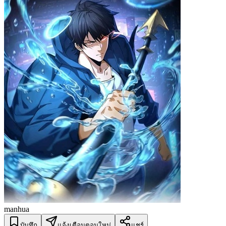
manhua
บันทึก
แจ้งเตือนตอนใหม่
แชร์