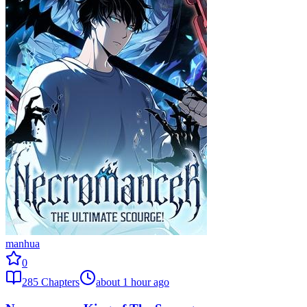
manhua
0
285
Chapters
about 1 hour ago