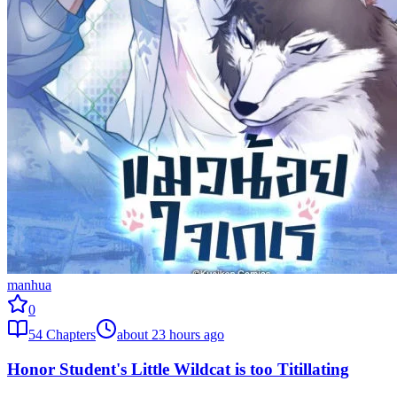
manhua
0
54
Chapters
about 23 hours ago
Honor Student's Little Wildcat is too Titillating