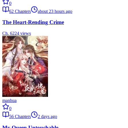
0
62
Chapters
about 23 hours ago
The Heart-Rending Crime
Ch.
62
24
views
manhua
0
56
Chapters
2 days ago
My Queen Untouchable