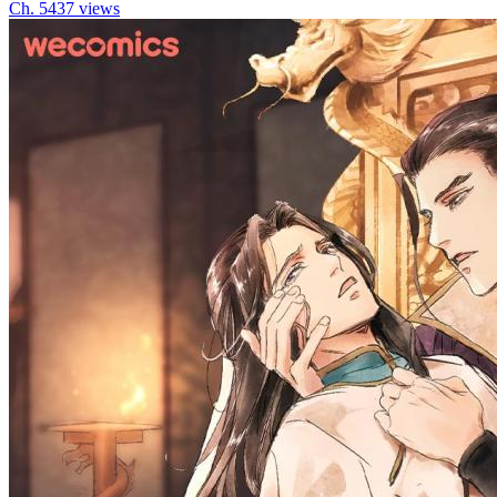
Ch.
54
37
views