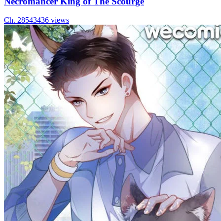
Necromancer King of The Scourge
Ch.
285
43436
views