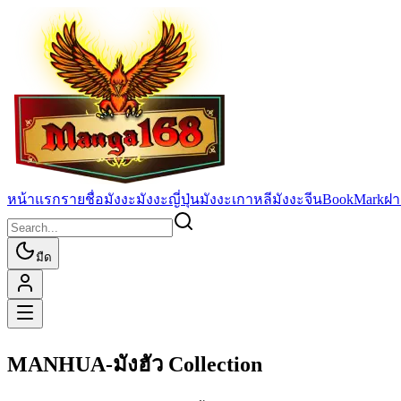
หน้าแรก
รายชื่อมังงะ
มังงะญี่ปุ่น
มังงะเกาหลี
มังงะจีน
BookMark
ฝา
มืด
MANHUA-มังฮัว Collection