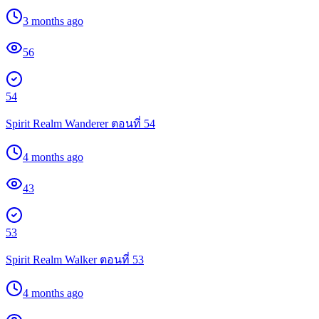
3 months ago
56
54
Spirit Realm Wanderer ตอนที่ 54
4 months ago
43
53
Spirit Realm Walker ตอนที่ 53
4 months ago