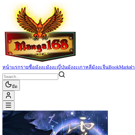
หน้าแรก
รายชื่อมังงะ
มังงะญี่ปุ่น
มังงะเกาหลี
มังงะจีน
BookMark
ฝา
มืด