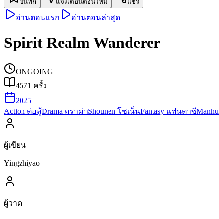
บันทึก
แจ้งเตือนตอนใหม่
แชร์
อ่านตอนแรก
อ่านตอนล่าสุด
Spirit Realm Wanderer
ONGOING
4571
ครั้ง
2025
Action ต่อสู้
Drama ดราม่า
Shounen โชเน็น
Fantasy แฟนตาซี
Manhua
ผู้เขียน
Yingzhiyao
ผู้วาด