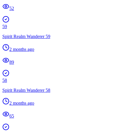
52
59
Spirit Realm Wanderer 59
2 months ago
89
58
Spirit Realm Wanderer 58
2 months ago
65