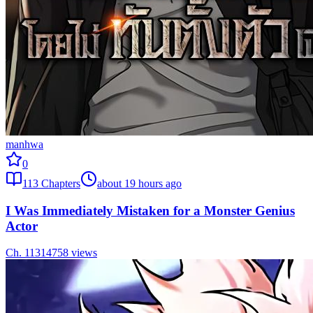
manhwa
0
113
Chapters
about 19 hours ago
I Was Immediately Mistaken for a Monster Genius
Actor
Ch.
113
14758
views