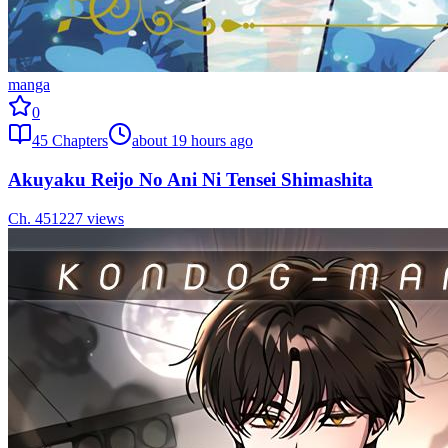
manga
0
45
Chapters
about 19 hours ago
Akuyaku Reijo No Ani Ni Tensei Shimashita
Ch.
45
1227
views