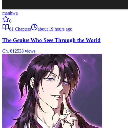
manhwa
0
61
Chapters
about 19 hours ago
The Genius Who Sees Through the World
Ch.
61
2538
views