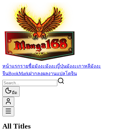
หน้าแรก
รายชื่อมังงะ
มังงะญี่ปุ่น
มังงะเกาหลี
มังงะ
จีน
BookMark
ฝากลงผลงานแปล
โดจิน
มืด
All Titles