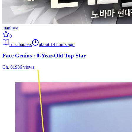
manhwa
0
61
Chapters
about 19 hours ago
Face Genius : 0-Year-Old Top Star
Ch.
61
986
views