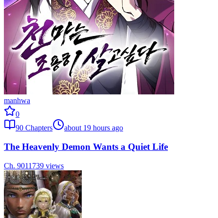
manhwa
0
90
Chapters
about 19 hours ago
The Heavenly Demon Wants a Quiet Life
Ch.
90
11739
views