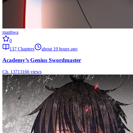
manhwa
0
137
Chapters
about 19 hours ago
Academy’s Genius Swordmaster
Ch.
137
13166
views