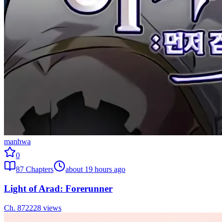
manhwa
0
87
Chapters
about 19 hours ago
Light of Arad: Forerunner
Ch.
87
2228
views