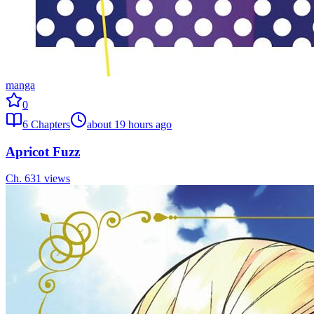
manga
0
6
Chapters
about 19 hours ago
Apricot Fuzz
Ch.
6
31
views