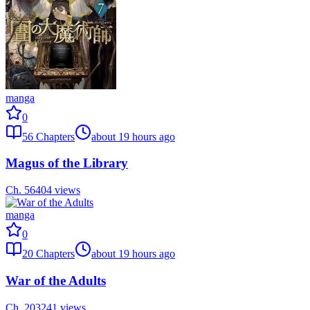
manga
0
56
Chapters
about 19 hours ago
Magus of the Library
Ch.
56
404
views
manga
0
20
Chapters
about 19 hours ago
War of the Adults
Ch.
20
3241
views