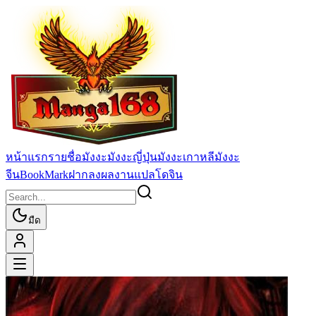
หน้าแรก
รายชื่อมังงะ
มังงะญี่ปุ่น
มังงะเกาหลี
มังงะ
จีน
BookMark
ฝากลงผลงานแปล
โดจิน
มืด