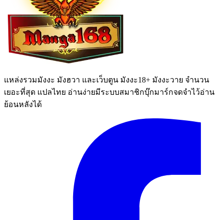
แหล่งรวมมังงะ มังฮวา และเว็บตูน มังงะ18+ มังงะวาย จำนวน
เยอะที่สุด แปลไทย อ่านง่ายมีระบบสมาชิกบุ๊กมาร์กจดจำไว้อ่าน
ย้อนหลังได้