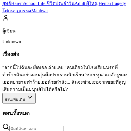
ยุทธ์
Harem
School Life ชีวิตประจำวัน
Adult ผู้ใหญ่
Hentai
Tragedy
โศกนาฏกรรม
Manhwa
ผู้เขียน
Unknown
เรื่องย่อ
“จากนี้ไปฉันจะเย็ดเธอ ถ่ายเลย” คนเดียวในโรงเรียนนรกที่
ทำร้ายฉันอย่างอบอุ่นคือประธานนักเรียน 'ชอย ซูน' แต่ศัตรูของ
เธอพยายามทำร้ายเธอด้วยกำลัง... ฉันจะช่วยเธอจากขยะที่สูญ
เสียความเป็นมนุษย์ไปได้หรือไม่?
อ่านเพิ่มเติม
ตอนทั้งหมด