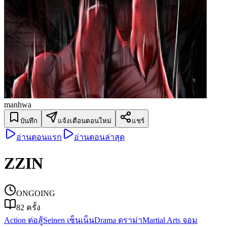
manhwa
บันทึก
แจ้งเตือนตอนใหม่
แชร์
อ่านตอนแรก
อ่านตอนล่าสุด
ZZIN
ONGOING
82
ครั้ง
Action ต่อสู้
Seinen เซ็นเน็น
Drama ดราม่า
Martial Arts จอม