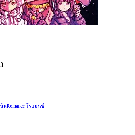
n
น็น
Romance โรแมนซ์