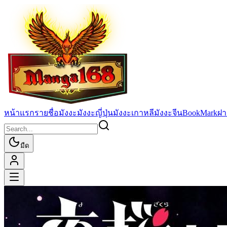
หน้าแรก
รายชื่อมังงะ
มังงะญี่ปุ่น
มังงะเกาหลี
มังงะจีน
BookMark
ฝา
มืด