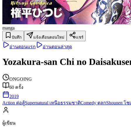
manga
บันทึก
แจ้งเตือนตอนใหม่
แชร์
อ่านตอนแรก
อ่านตอนล่าสุด
Yozakura-san Chi no Daisakuse
ONGOING
60
ครั้ง
2019
Action ต่อสู้
Supernatural เหนือธรรมชาติ
Comedy ตลก
Shounen โชเ
ผู้เขียน