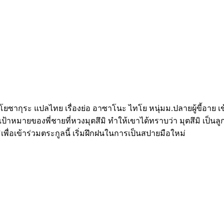
้านโยซากุระ แปลไทย เรื่องย่อ อาซาโนะ ไทโย หนุ่มม.ปลายผู้ขี้อาย เ
ป็นเป้าหมายของพี่ชายที่หวงมุตสึมิ ทำให้เขาได้ทราบว่า มุตสึมิ เป
ื่อเข้าร่วมตระกูลนี้ เริ่มฝึกฝนในการเป็นสปายมือใหม่