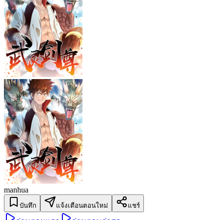
manhua
บันทึก
แจ้งเตือนตอนใหม่
แชร์