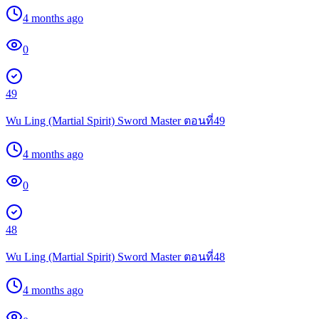
4 months ago
0
49
Wu Ling (Martial Spirit) Sword Master ตอนที่49
4 months ago
0
48
Wu Ling (Martial Spirit) Sword Master ตอนที่48
4 months ago