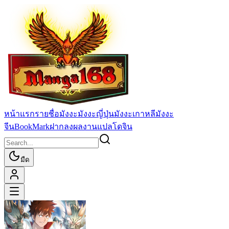
หน้าแรก
รายชื่อมังงะ
มังงะญี่ปุ่น
มังงะเกาหลี
มังงะ
จีน
BookMark
ฝากลงผลงานแปล
โดจิน
มืด