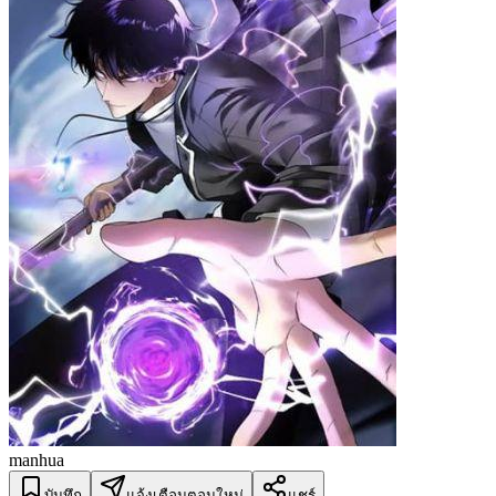
manhua
บันทึก
แจ้งเตือนตอนใหม่
แชร์