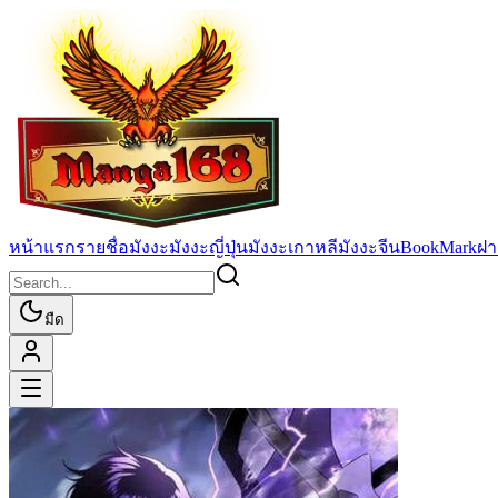
หน้าแรก
รายชื่อมังงะ
มังงะญี่ปุ่น
มังงะเกาหลี
มังงะจีน
BookMark
ฝา
มืด