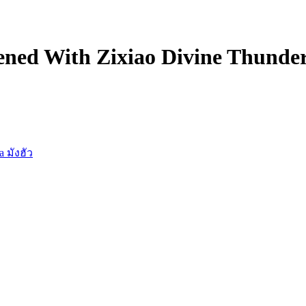
ed With Zixiao Divine Thunder
 มังฮัว