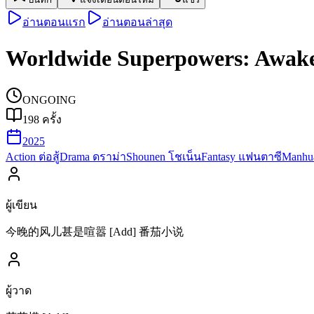
อ่านตอนแรก
อ่านตอนล่าสุด
Worldwide Superpowers: Awaken
ONGOING
198
ครั้ง
2025
Action ต่อสู้
Drama ดราม่า
Shounen โชเน็น
Fantasy แฟนตาซี
Manhua
ผู้เขียน
今晚的风儿甚是喧嚣 [Add] 番茄小说
ผู้วาด