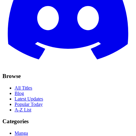
Browse
All Titles
Blog
Latest Updates
Popular Today
A-Z List
Categories
Manga