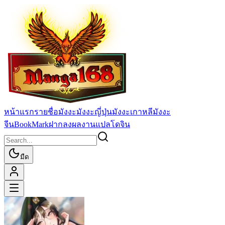
หน้าแรก
รายชื่อมังงะ
มังงะญี่ปุ่น
มังงะเกาหลี
มังงะ
จีน
BookMark
ฝากลงผลงานแปล
โดจิน
มืด