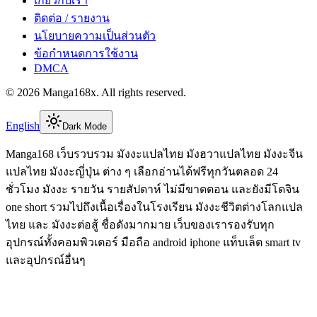
เกี่ยวกับเรา
ติดต่อ / รายงาน
นโยบายความเป็นส่วนตัว
ข้อกำหนดการใช้งาน
DMCA
©
2026
Manga168x
. All rights reserved.
English
Dark Mode
Manga168 เว็บรวบรวม มังงะแปลไทย มังฮวาแปลไทย มังงะจีน
แปลไทย มังงะญี่ปุ่น ต่าง ๆ เลือกอ่านได้ฟรีทุกวันตลอด 24
ชั่วโมง มังงะ รายวัน รายสัปดาห์ ไม่มีขาดตอน และยังมีโดจิน
one short รวมไปถึงเนื้อเรื่องในโรงเรียน มังงะชีวิตต่างโลกแปล
ไทย และ มังงะต่อสู้ ชื่อดังมากมาย เว็บของเรารองรับทุก
อุปกรณ์ทั้งคอมพิวเตอร์ มือถือ android iphone แท็บเล็ต smart tv
และอุปกรณ์อื่นๆ