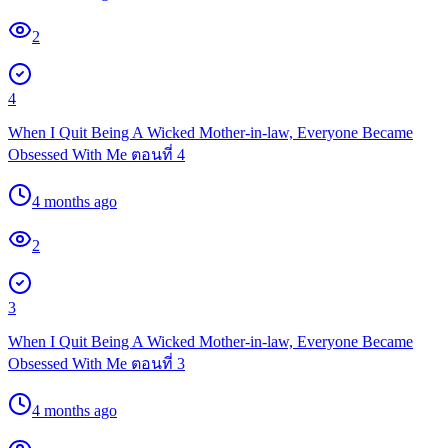
2
4
When I Quit Being A Wicked Mother-in-law, Everyone Became
Obsessed With Me ตอนที่ 4
4 months ago
2
3
When I Quit Being A Wicked Mother-in-law, Everyone Became
Obsessed With Me ตอนที่ 3
4 months ago