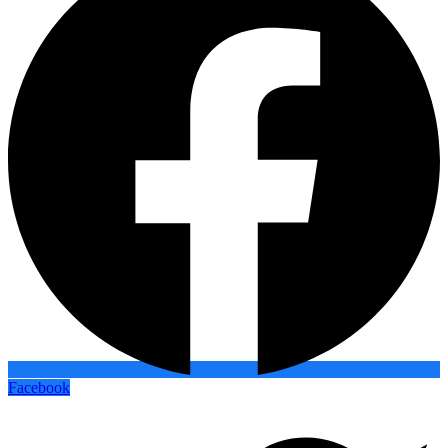
Facebook