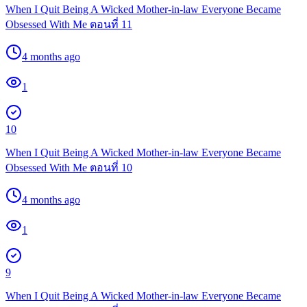
When I Quit Being A Wicked Mother-in-law Everyone Became
Obsessed With Me ตอนที่ 11
4 months ago
1
10
When I Quit Being A Wicked Mother-in-law Everyone Became
Obsessed With Me ตอนที่ 10
4 months ago
1
9
When I Quit Being A Wicked Mother-in-law Everyone Became