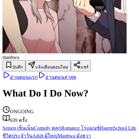
manhwa
บันทึก
แจ้งเตือนตอนใหม่
แชร์
อ่านตอนแรก
อ่านตอนล่าสุด
What Do I Do Now?
ONGOING
639
ครั้ง
Seinen เซ็นเน็น
Comedy ตลก
Romance โรแมนซ์
Harem
School Life
ชีวิตประจำวัน
Adult ผู้ใหญ่
Manhwa มังฮวา