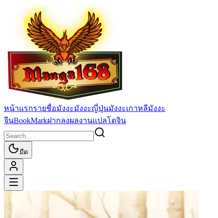
หน้าแรก
รายชื่อมังงะ
มังงะญี่ปุ่น
มังงะเกาหลี
มังงะ
จีน
BookMark
ฝากลงผลงานแปล
โดจิน
มืด