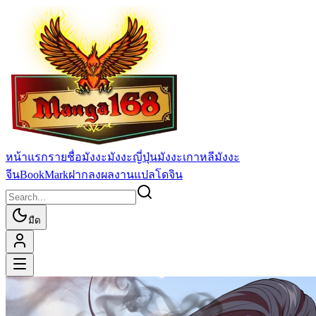
หน้าแรก
รายชื่อมังงะ
มังงะญี่ปุ่น
มังงะเกาหลี
มังงะ
จีน
BookMark
ฝากลงผลงานแปล
โดจิน
มืด