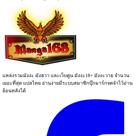
แหล่งรวมมังงะ มังฮวา และเว็บตูน มังงะ18+ มังงะวาย จำนวน
เยอะที่สุด แปลไทย อ่านง่ายมีระบบสมาชิกบุ๊กมาร์กจดจำไว้อ่าน
ย้อนหลังได้