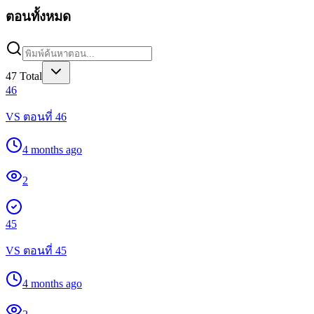
ตอนทั้งหมด
47
Total
46
VS ตอนที่ 46
4 months ago
2
45
VS ตอนที่ 45
4 months ago