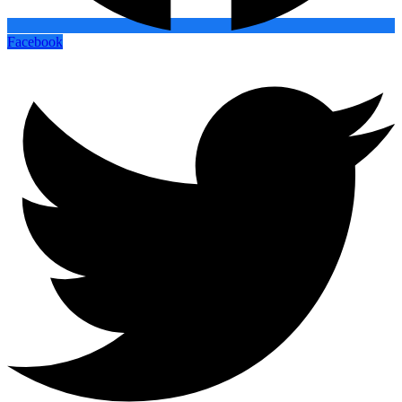
Facebook