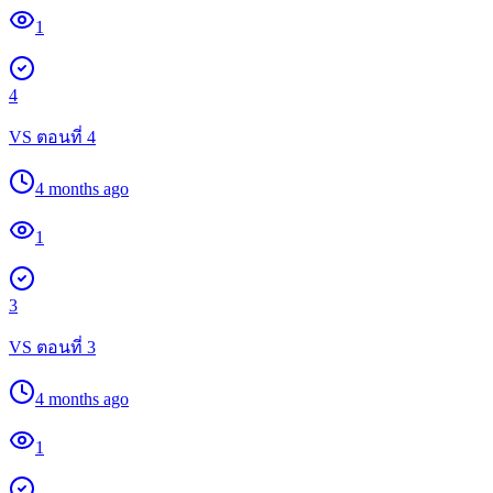
1
4
VS ตอนที่ 4
4 months ago
1
3
VS ตอนที่ 3
4 months ago
1