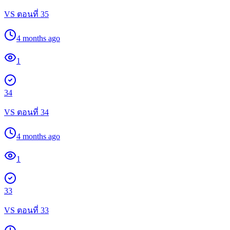
VS ตอนที่ 35
4 months ago
1
34
VS ตอนที่ 34
4 months ago
1
33
VS ตอนที่ 33