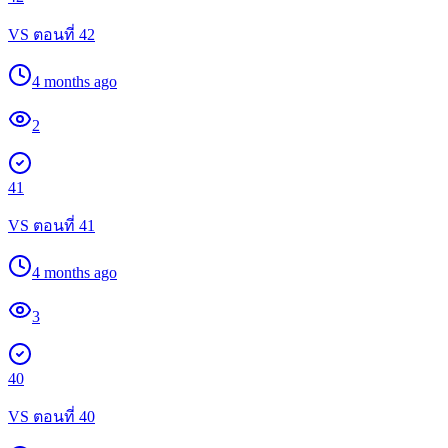
VS ตอนที่ 42
4 months ago
2
41
VS ตอนที่ 41
4 months ago
3
40
VS ตอนที่ 40