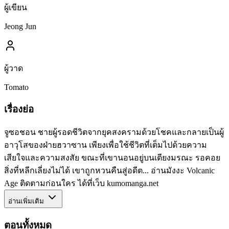
ผู้เขียน
Jeong Jun
ผู้วาด
Tomato
เรื่องย่อ
จูซอชอน ชายผู้รอดชีวิตจากยุคสงครามด้วยโชคและกลายเป็นผู้
อาวุโสของฝ่ายฮวาซาน เพียงเพื่อใช้ชีวิตที่เต็มไปด้วยความ
เสียใจและความสงสัย ขณะที่เขานอนอยู่บนเตียงมรณะ รอคอย
สิ่งที่หลีกเลี่ยงไม่ได้ เขาถูกหวนคืนสู่อดีต... อ่านมังงะ Volcanic
Age ติดตามก่อนใคร ได้ที่เว็บ kumomanga.net
อ่านเพิ่มเติม
ตอนทั้งหมด