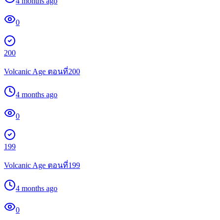
4 months ago
0
200
Volcanic Age ตอนที่200
4 months ago
0
199
Volcanic Age ตอนที่199
4 months ago
0