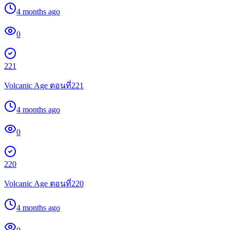
4 months ago
0
221
Volcanic Age ตอนที่221
4 months ago
0
220
Volcanic Age ตอนที่220
4 months ago