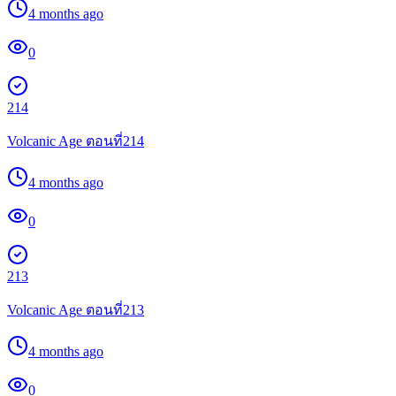
4 months ago
0
214
Volcanic Age ตอนที่214
4 months ago
0
213
Volcanic Age ตอนที่213
4 months ago
0