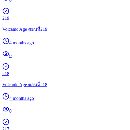
0
219
Volcanic Age ตอนที่219
4 months ago
0
218
Volcanic Age ตอนที่218
4 months ago
0
217