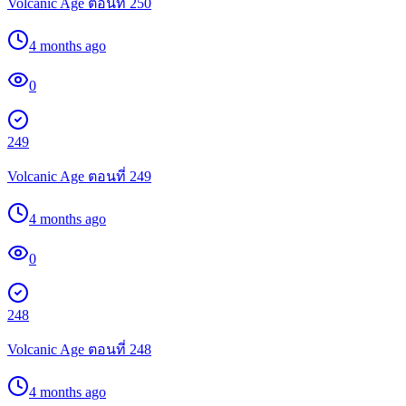
Volcanic Age ตอนที่ 250
4 months ago
0
249
Volcanic Age ตอนที่ 249
4 months ago
0
248
Volcanic Age ตอนที่ 248
4 months ago