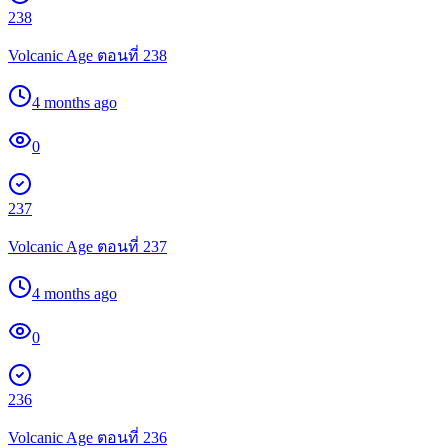
238
Volcanic Age ตอนที่ 238
4 months ago
0
237
Volcanic Age ตอนที่ 237
4 months ago
0
236
Volcanic Age ตอนที่ 236