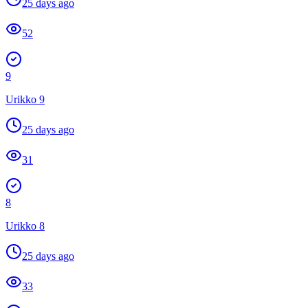
25 days ago
52
9
Urikko 9
25 days ago
31
8
Urikko 8
25 days ago
33