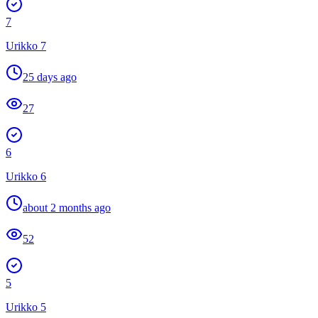
7
Urikko 7
25 days ago
27
6
Urikko 6
about 2 months ago
52
5
Urikko 5