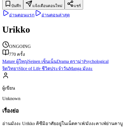
บันทึก
แจ้งเตือนตอนใหม่
แชร์
อ่านตอนแรก
อ่านตอนล่าสุด
Urikko
ONGOING
770
ครั้ง
Mature ผู้ใหญ่
Seinen เซ็นเน็น
Drama ดราม่า
Psychological
จิตวิทยา
Slice of Life ชีวิตประจำวัน
Manga มังงะ
ผู้เขียน
Unknown
เรื่องย่อ
อ่านมังงะ Urikko คิซึมิอาศัยอยู่ในเน็ตคาเฟ่/มังงะคาเฟ่ย่านคาบู