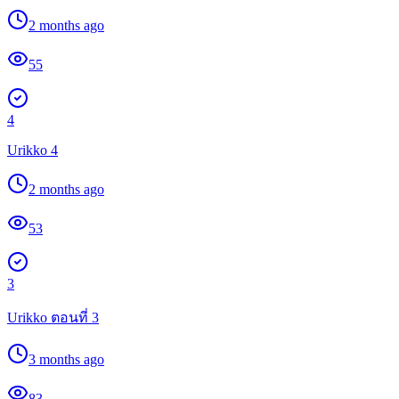
2 months ago
55
4
Urikko 4
2 months ago
53
3
Urikko ตอนที่ 3
3 months ago
83