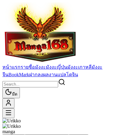
หน้าแรก
รายชื่อมังงะ
มังงะญี่ปุ่น
มังงะเกาหลี
มังงะ
จีน
BookMark
ฝากลงผลงานแปล
โดจิน
มืด
manga