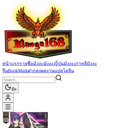
หน้าแรก
รายชื่อมังงะ
มังงะญี่ปุ่น
มังงะเกาหลี
มังงะ
จีน
BookMark
ฝากลงผลงานแปล
โดจิน
มืด