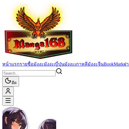
หน้าแรก
รายชื่อมังงะ
มังงะญี่ปุ่น
มังงะเกาหลี
มังงะจีน
BookMark
ฝา
มืด