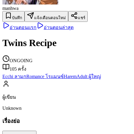
manhwa
บันทึก
แจ้งเตือนตอนใหม่
แชร์
อ่านตอนแรก
อ่านตอนล่าสุด
Twins Recipe
ONGOING
105
ครั้ง
Ecchi ลามก
Romance โรแมนซ์
Harem
Adult ผู้ใหญ่
ผู้เขียน
Unknown
เรื่องย่อ