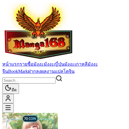
หน้าแรก
รายชื่อมังงะ
มังงะญี่ปุ่น
มังงะเกาหลี
มังงะ
จีน
BookMark
ฝากลงผลงานแปล
โดจิน
มืด