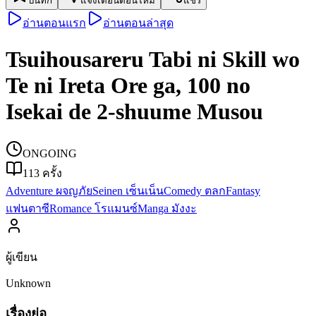
บันทึก
แจ้งเตือนตอนใหม่
แชร์
อ่านตอนแรก
อ่านตอนล่าสุด
Tsuihousareru Tabi ni Skill wo
Te ni Ireta Ore ga, 100 no
Isekai de 2-shuume Musou
ONGOING
113
ครั้ง
Adventure ผจญภัย
Seinen เซ็นเน็น
Comedy ตลก
Fantasy
แฟนตาซี
Romance โรแมนซ์
Manga มังงะ
ผู้เขียน
Unknown
เรื่องย่อ