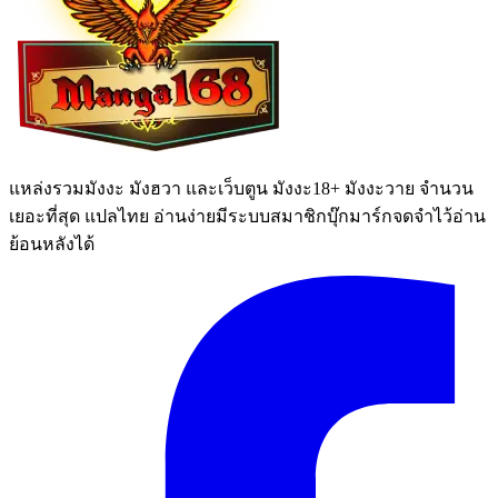
แหล่งรวมมังงะ มังฮวา และเว็บตูน มังงะ18+ มังงะวาย จำนวน
เยอะที่สุด แปลไทย อ่านง่ายมีระบบสมาชิกบุ๊กมาร์กจดจำไว้อ่าน
ย้อนหลังได้