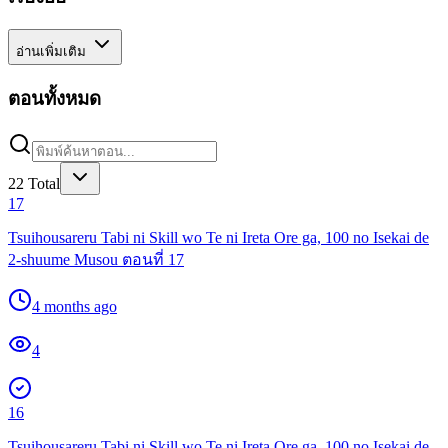
อ่านเพิ่มเติม
ตอนทั้งหมด
22
Total
17
Tsuihousareru Tabi ni Skill wo Te ni Ireta Ore ga, 100 no Isekai de
2-shuume Musou ตอนที่ 17
4 months ago
4
16
Tsuihousareru Tabi ni Skill wo Te ni Ireta Ore ga, 100 no Isekai de