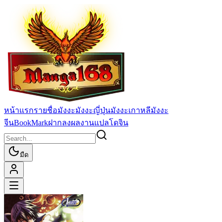
หน้าแรก
รายชื่อมังงะ
มังงะญี่ปุ่น
มังงะเกาหลี
มังงะ
จีน
BookMark
ฝากลงผลงานแปล
โดจิน
มืด