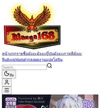
หน้าแรก
รายชื่อมังงะ
มังงะญี่ปุ่น
มังงะเกาหลี
มังงะ
จีน
BookMark
ฝากลงผลงานแปล
โดจิน
มืด