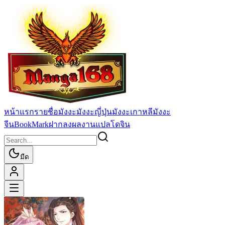
หน้าแรก
รายชื่อมังงะ
มังงะญี่ปุ่น
มังงะเกาหลี
มังงะ
จีน
BookMark
ฝากลงผลงานแปล
โดจิน
มืด