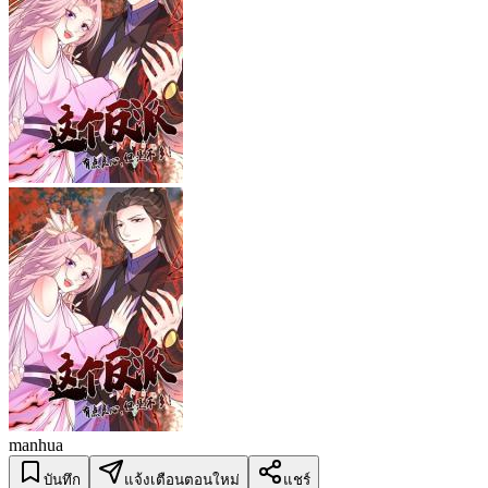
manhua
บันทึก
แจ้งเตือนตอนใหม่
แชร์