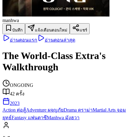
manhwa
บันทึก
แจ้งเตือนตอนใหม่
แชร์
อ่านตอนแรก
อ่านตอนล่าสุด
The World-Class Extra's
Walkthrough
ONGOING
42
ครั้ง
2023
Action ต่อสู้
Adventure ผจญภัย
Drama ดราม่า
Martial Arts จอม
ยุทธ์
Fantasy แฟนตาซี
Manhwa มังฮวา