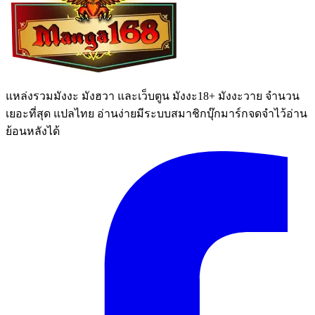
แหล่งรวมมังงะ มังฮวา และเว็บตูน มังงะ18+ มังงะวาย จำนวน
เยอะที่สุด แปลไทย อ่านง่ายมีระบบสมาชิกบุ๊กมาร์กจดจำไว้อ่าน
ย้อนหลังได้