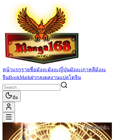
หน้าแรก
รายชื่อมังงะ
มังงะญี่ปุ่น
มังงะเกาหลี
มังงะ
จีน
BookMark
ฝากลงผลงานแปล
โดจิน
มืด