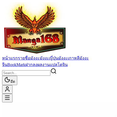
หน้าแรก
รายชื่อมังงะ
มังงะญี่ปุ่น
มังงะเกาหลี
มังงะ
จีน
BookMark
ฝากลงผลงานแปล
โดจิน
มืด