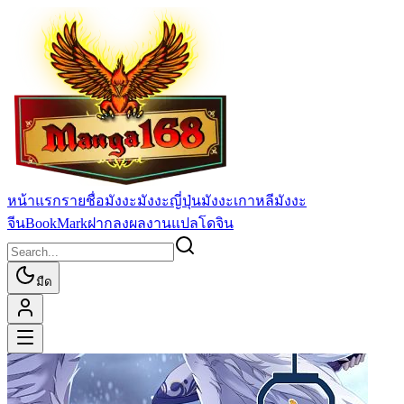
หน้าแรก
รายชื่อมังงะ
มังงะญี่ปุ่น
มังงะเกาหลี
มังงะ
จีน
BookMark
ฝากลงผลงานแปล
โดจิน
มืด