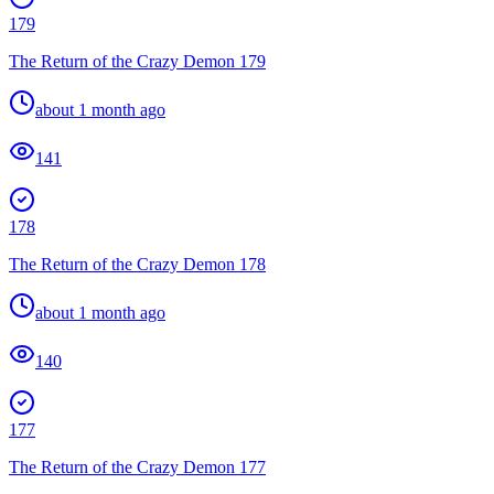
179
The Return of the Crazy Demon 179
about 1 month ago
141
178
The Return of the Crazy Demon 178
about 1 month ago
140
177
The Return of the Crazy Demon 177