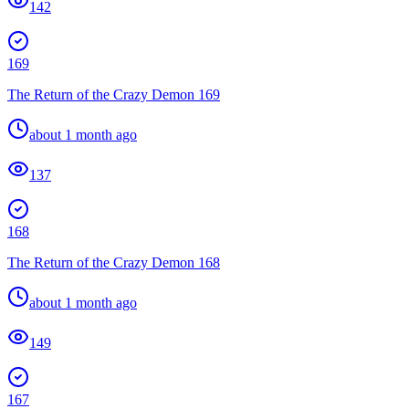
142
169
The Return of the Crazy Demon 169
about 1 month ago
137
168
The Return of the Crazy Demon 168
about 1 month ago
149
167