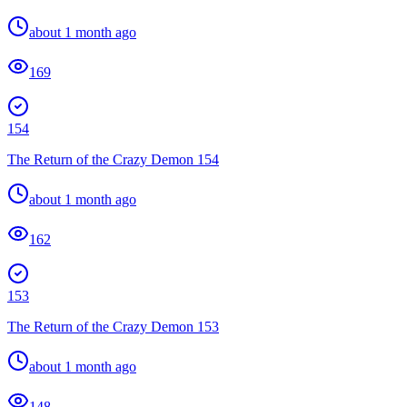
about 1 month ago
169
154
The Return of the Crazy Demon 154
about 1 month ago
162
153
The Return of the Crazy Demon 153
about 1 month ago
148