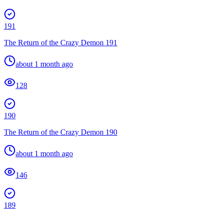
191
The Return of the Crazy Demon 191
about 1 month ago
128
190
The Return of the Crazy Demon 190
about 1 month ago
146
189