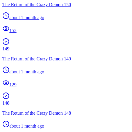
The Return of the Crazy Demon 150
about 1 month ago
152
149
The Return of the Crazy Demon 149
about 1 month ago
129
148
The Return of the Crazy Demon 148
about 1 month ago