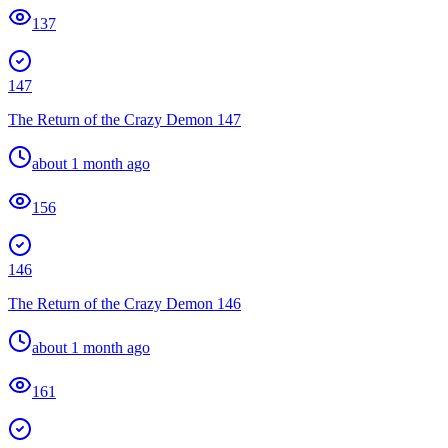
137
147
The Return of the Crazy Demon 147
about 1 month ago
156
146
The Return of the Crazy Demon 146
about 1 month ago
161