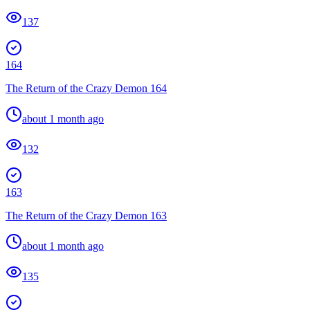
137
164
The Return of the Crazy Demon 164
about 1 month ago
132
163
The Return of the Crazy Demon 163
about 1 month ago
135