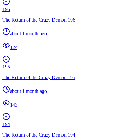
196
The Return of the Crazy Demon 196
about 1 month ago
124
195
The Return of the Crazy Demon 195
about 1 month ago
143
194
The Return of the Crazy Demon 194