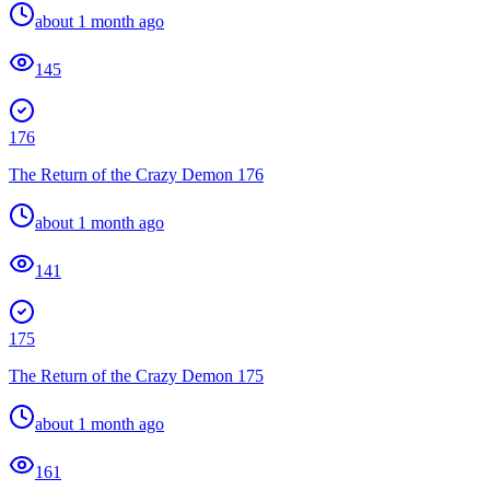
about 1 month ago
145
176
The Return of the Crazy Demon 176
about 1 month ago
141
175
The Return of the Crazy Demon 175
about 1 month ago
161