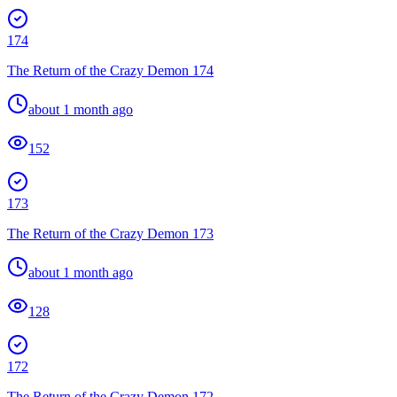
174
The Return of the Crazy Demon 174
about 1 month ago
152
173
The Return of the Crazy Demon 173
about 1 month ago
128
172
The Return of the Crazy Demon 172