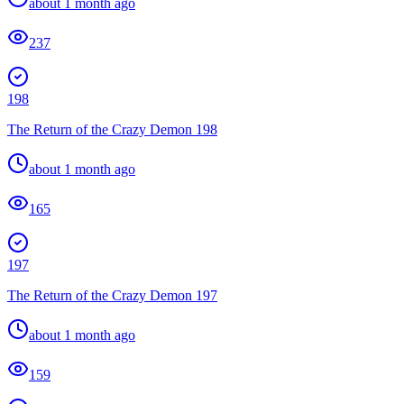
about 1 month ago
237
198
The Return of the Crazy Demon 198
about 1 month ago
165
197
The Return of the Crazy Demon 197
about 1 month ago
159