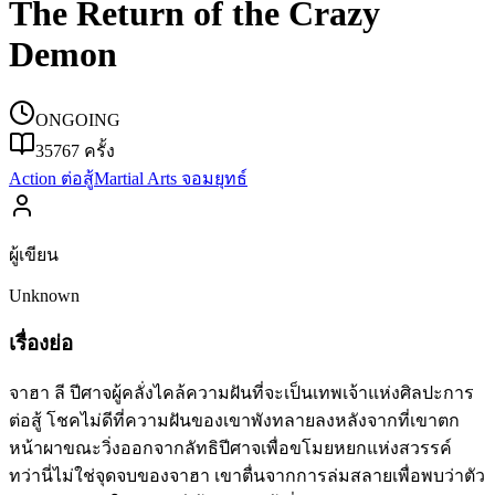
The Return of the Crazy
Demon
ONGOING
35767
ครั้ง
Action ต่อสู้
Martial Arts จอมยุทธ์
ผู้เขียน
Unknown
เรื่องย่อ
จาฮา ลี ปีศาจผู้คลั่งไคล้ความฝันที่จะเป็นเทพเจ้าแห่งศิลปะการ
ต่อสู้ โชคไม่ดีที่ความฝันของเขาพังทลายลงหลังจากที่เขาตก
หน้าผาขณะวิ่งออกจากลัทธิปีศาจเพื่อขโมยหยกแห่งสวรรค์
ทว่านี่ไม่ใช่จุดจบของจาฮา เขาตื่นจากการล่มสลายเพื่อพบว่าตัว