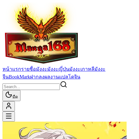
หน้าแรก
รายชื่อมังงะ
มังงะญี่ปุ่น
มังงะเกาหลี
มังงะ
จีน
BookMark
ฝากลงผลงานแปล
โดจิน
มืด