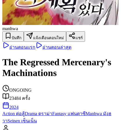
manhwa
บันทึก
แจ้งเตือนตอนใหม่
แชร์
อ่านตอนแรก
อ่านตอนล่าสุด
The Regressed Mercenary's
Machinations
ONGOING
23484
ครั้ง
2024
Action ต่อสู้
Drama ดราม่า
Fantasy แฟนตาซี
Manhwa มังฮ
วา
Seinen เซ็นเน็น