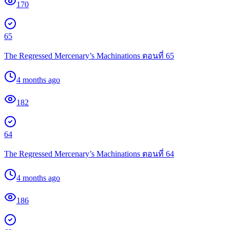
170
65
The Regressed Mercenary’s Machinations ตอนที่ 65
4 months ago
182
64
The Regressed Mercenary’s Machinations ตอนที่ 64
4 months ago
186