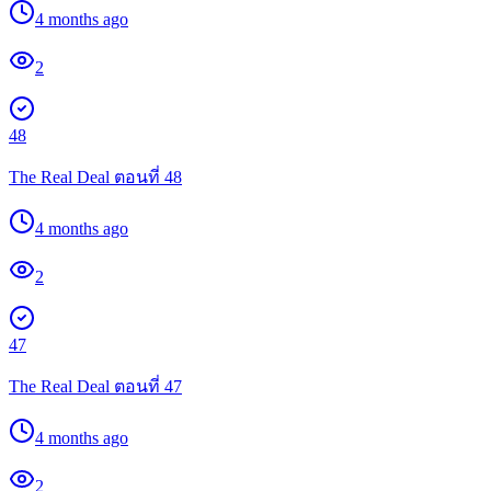
4 months ago
2
48
The Real Deal ตอนที่ 48
4 months ago
2
47
The Real Deal ตอนที่ 47
4 months ago
2