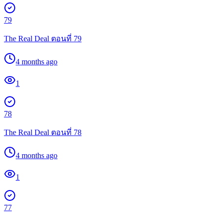
79
The Real Deal ตอนที่ 79
4 months ago
1
78
The Real Deal ตอนที่ 78
4 months ago
1
77