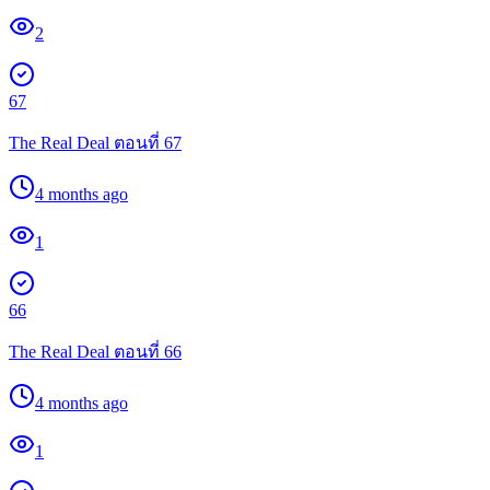
2
67
The Real Deal ตอนที่ 67
4 months ago
1
66
The Real Deal ตอนที่ 66
4 months ago
1