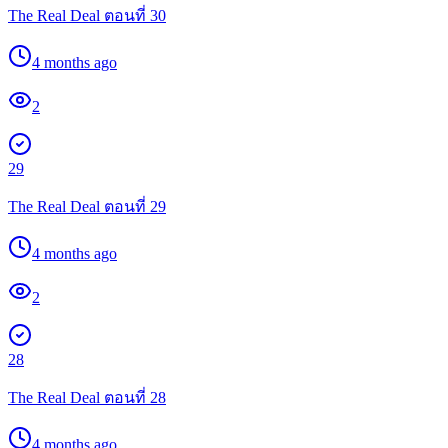
The Real Deal ตอนที่ 30
4 months ago
2
29
The Real Deal ตอนที่ 29
4 months ago
2
28
The Real Deal ตอนที่ 28
4 months ago