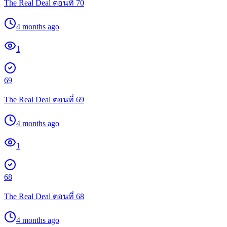
The Real Deal ตอนที่ 70
4 months ago
1
69
The Real Deal ตอนที่ 69
4 months ago
1
68
The Real Deal ตอนที่ 68
4 months ago