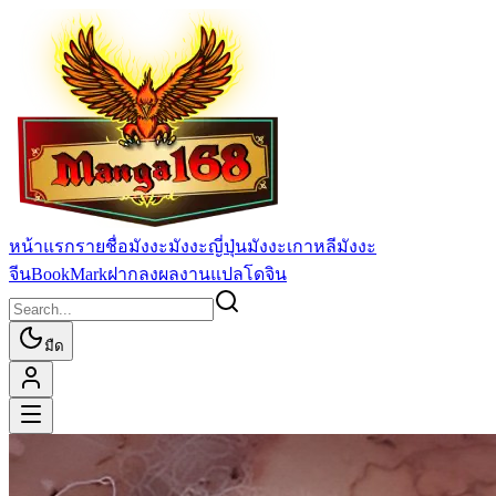
หน้าแรก
รายชื่อมังงะ
มังงะญี่ปุ่น
มังงะเกาหลี
มังงะ
จีน
BookMark
ฝากลงผลงานแปล
โดจิน
มืด