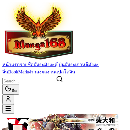
หน้าแรก
รายชื่อมังงะ
มังงะญี่ปุ่น
มังงะเกาหลี
มังงะ
จีน
BookMark
ฝากลงผลงานแปล
โดจิน
มืด