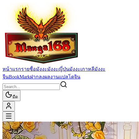
หน้าแรก
รายชื่อมังงะ
มังงะญี่ปุ่น
มังงะเกาหลี
มังงะ
จีน
BookMark
ฝากลงผลงานแปล
โดจิน
มืด