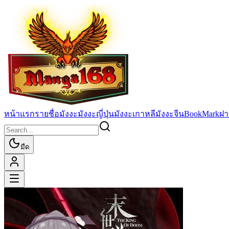
หน้าแรก
รายชื่อมังงะ
มังงะญี่ปุ่น
มังงะเกาหลี
มังงะจีน
BookMark
ฝา
มืด