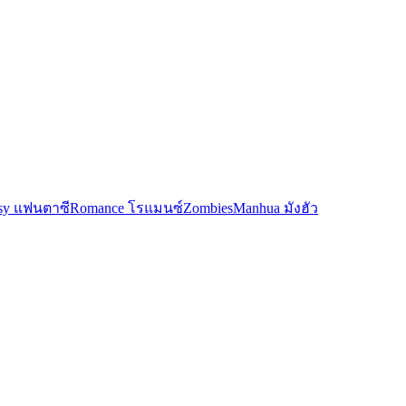
asy แฟนตาซี
Romance โรแมนซ์
Zombies
Manhua มังฮัว