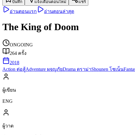
บันทึก
แจ้งเตือนตอนใหม่
แชร์
อ่านตอนแรก
อ่านตอนล่าสุด
The King of Doom
ONGOING
264
ครั้ง
2018
Action ต่อสู้
Adventure ผจญภัย
Drama ดราม่า
Shounen โชเน็น
Fant
ผู้เขียน
ENG
ผู้วาด