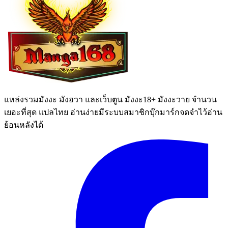
แหล่งรวมมังงะ มังฮวา และเว็บตูน มังงะ18+ มังงะวาย จำนวน
เยอะที่สุด แปลไทย อ่านง่ายมีระบบสมาชิกบุ๊กมาร์กจดจำไว้อ่าน
ย้อนหลังได้