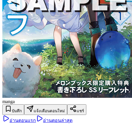
manga
บันทึก
แจ้งเตือนตอนใหม่
แชร์
อ่านตอนแรก
อ่านตอนล่าสุด