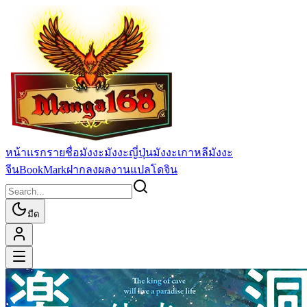
หน้าแรก
รายชื่อมังงะ
มังงะญี่ปุ่น
มังงะเกาหลี
มังงะ
จีน
BookMark
ฝากลงผลงานแปล
โดจิน
มืด