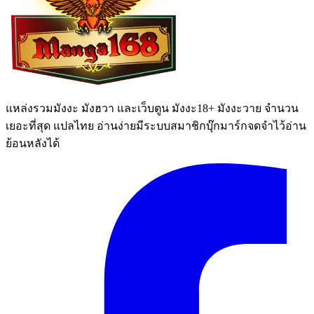
แหล่งรวมมังงะ มังฮวา และเว็บตูน มังงะ18+ มังงะวาย จำนวน
เยอะที่สุด แปลไทย อ่านง่ายมีระบบสมาชิกบุ๊กมาร์กจดจำไว้อ่าน
ย้อนหลังได้