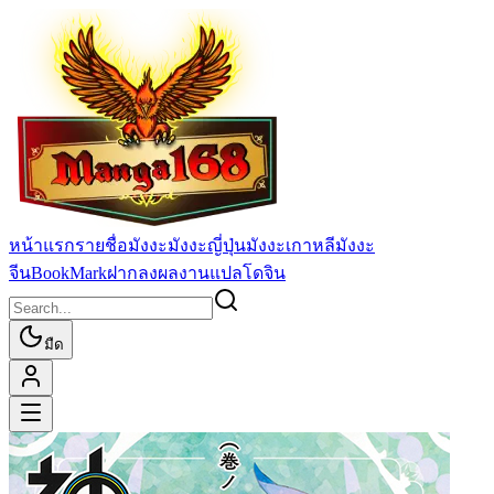
หน้าแรก
รายชื่อมังงะ
มังงะญี่ปุ่น
มังงะเกาหลี
มังงะ
จีน
BookMark
ฝากลงผลงานแปล
โดจิน
มืด