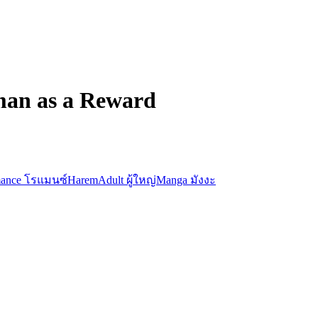
an as a Reward
ance โรแมนซ์
Harem
Adult ผู้ใหญ่
Manga มังงะ