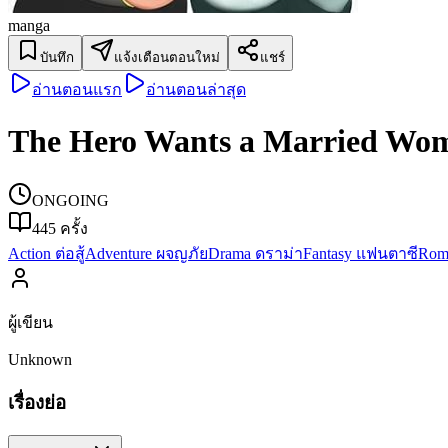
manga
บันทึก
แจ้งเตือนตอนใหม่
แชร์
อ่านตอนแรก
อ่านตอนล่าสุด
The Hero Wants a Married Wom
ONGOING
445
ครั้ง
Action ต่อสู้
Adventure ผจญภัย
Drama ดราม่า
Fantasy แฟนตาซี
Rom
ผู้เขียน
Unknown
เรื่องย่อ