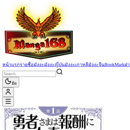
หน้าแรก
รายชื่อมังงะ
มังงะญี่ปุ่น
มังงะเกาหลี
มังงะจีน
BookMark
ฝา
มืด