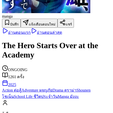
manga
บันทึก
แจ้งเตือนตอนใหม่
แชร์
อ่านตอนแรก
อ่านตอนล่าสุด
The Hero Starts Over at the
Academy
ONGOING
1261
ครั้ง
2025
Action ต่อสู้
Adventure ผจญภัย
Drama ดราม่า
Shounen
โชเน็น
School Life ชีวิตประจำวัน
Manga มังงะ