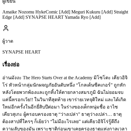
ผู้เขียน
Amaike Nozomu HykeComic [Add] Meguri Kukuru [Add] Straight
Edge [Add] SYNAPSE HEART Yamada Ryo [Add]
ผู้วาด
SYNAPSE HEART
เรื่องย่อ
อ่านมังงะ The Hero Starts Over at the Academy มิโซโตะ เคียวอิจิ
โร่ หัวหน้ากลุ่มนักผจญภัยอันดับหนึ่ง “โกลเด้นซีคเกอร์” ถูกหัก
หลังโดยพวกพ้องและถูกทิ้งให้ตายกลางสมรภูมิ ฉันไม่ยอมจบ
แค่นี้หรอกเว้ย!! ในวินาทีสุดท้าย เขาร่ายเวทจุติใหม่ และได้เกิด
ใหม่อีกครั้งในอีกยี่สิบปีต่อมา ในร่างของเด็กหนุ่มชื่อ อาไซ
เคียวสุเกะ ผู้ครอบครองธาตุ “ว่างเปล่า” ธาตุว่างเปล่า… ธาตุ
ต้องสาปที่ใครๆ ก็เย้ยว่า “ไม่มีอะไรเลย” แต่เคียวอิจิโร่รู้ดีถึง
ความลับของมัน เพราะชาติก่อนเขาเคยครองธาตุแห่งกาลเวลา