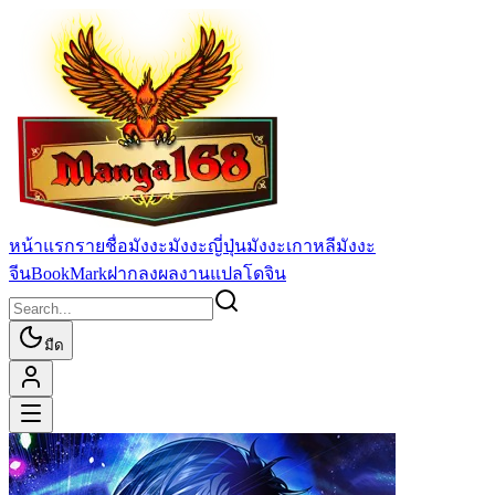
หน้าแรก
รายชื่อมังงะ
มังงะญี่ปุ่น
มังงะเกาหลี
มังงะ
จีน
BookMark
ฝากลงผลงานแปล
โดจิน
มืด