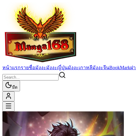
หน้าแรก
รายชื่อมังงะ
มังงะญี่ปุ่น
มังงะเกาหลี
มังงะจีน
BookMark
ฝา
มืด