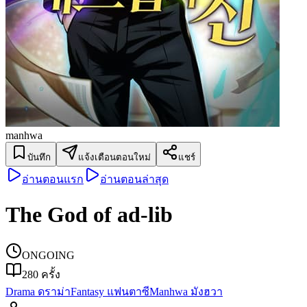
manhwa
บันทึก
แจ้งเตือนตอนใหม่
แชร์
อ่านตอนแรก
อ่านตอนล่าสุด
The God of ad-lib
ONGOING
280
ครั้ง
Drama ดราม่า
Fantasy แฟนตาซี
Manhwa มังฮวา