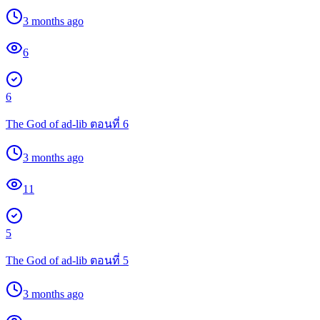
3 months ago
6
6
The God of ad-lib ตอนที่ 6
3 months ago
11
5
The God of ad-lib ตอนที่ 5
3 months ago