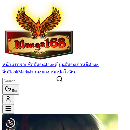
หน้าแรก
รายชื่อมังงะ
มังงะญี่ปุ่น
มังงะเกาหลี
มังงะ
จีน
BookMark
ฝากลงผลงานแปล
โดจิน
มืด