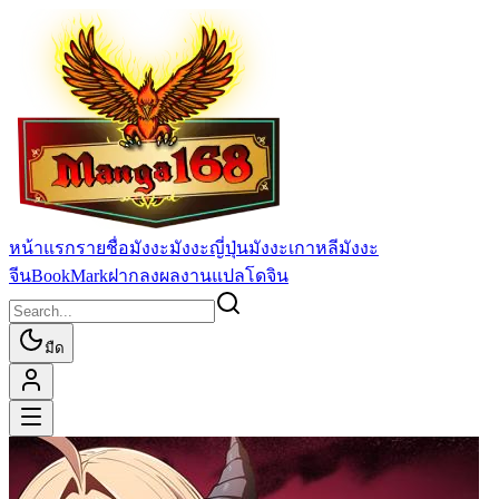
หน้าแรก
รายชื่อมังงะ
มังงะญี่ปุ่น
มังงะเกาหลี
มังงะ
จีน
BookMark
ฝากลงผลงานแปล
โดจิน
มืด