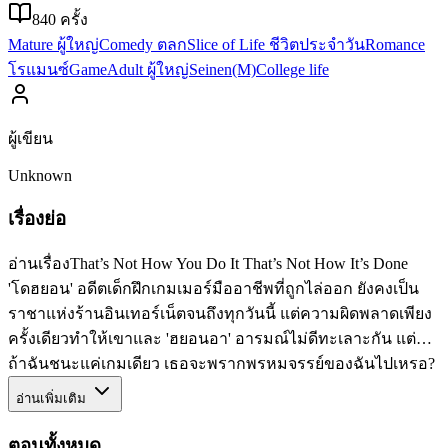
840
ครั้ง
Mature ผู้ใหญ่
Comedy ตลก
Slice of Life ชีวิตประจำวัน
Romance
โรแมนซ์
Game
Adult ผู้ใหญ่
Seinen(M)
College life
ผู้เขียน
Unknown
เรื่องย่อ
อ่านเรื่องThat’s Not How You Do It That’s Not How It’s Done
'โดฮยอน' อดีตเด็กฝึกเกมเมอร์มืออาชีพที่ถูกไล่ออก ยังคงเป็น
ราชาแห่งร้านอินเทอร์เน็ตจนถึงทุกวันนี้ แต่ความผิดพลาดเพียง
ครั้งเดียวทำให้เขาและ 'ฮยอนอา' อารมณ์ไม่ดีทะเลาะกัน แต่…
ถ้าฉันชนะแค่เกมเดียว เธอจะพรากพรหมจรรย์ของฉันไปเหรอ?
อ่านเพิ่มเติม
ตอนทั้งหมด