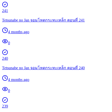
241
Tetsunabe no Jan จอมโหดกระทะเหล็ก ตอนที่ 241
4 months ago
0
240
Tetsunabe no Jan จอมโหดกระทะเหล็ก ตอนที่ 240
4 months ago
0
239