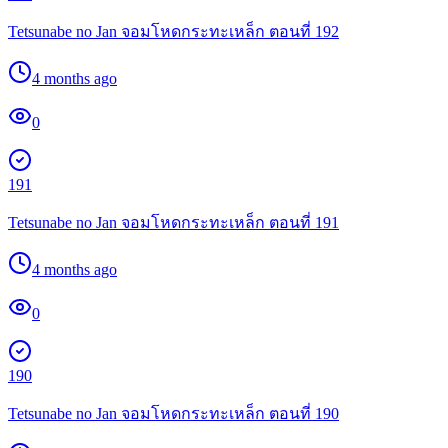
Tetsunabe no Jan จอมโหดกระทะเหล็ก ตอนที่ 192
4 months ago
0
191
Tetsunabe no Jan จอมโหดกระทะเหล็ก ตอนที่ 191
4 months ago
0
190
Tetsunabe no Jan จอมโหดกระทะเหล็ก ตอนที่ 190