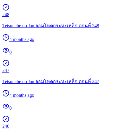
248
Tetsunabe no Jan จอมโหดกระทะเหล็ก ตอนที่ 248
4 months ago
0
247
Tetsunabe no Jan จอมโหดกระทะเหล็ก ตอนที่ 247
4 months ago
0
246