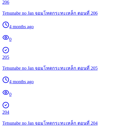
206
Tetsunabe no Jan จอมโหดกระทะเหล็ก ตอนที่ 206
4 months ago
0
205
Tetsunabe no Jan จอมโหดกระทะเหล็ก ตอนที่ 205
4 months ago
0
204
Tetsunabe no Jan จอมโหดกระทะเหล็ก ตอนที่ 204