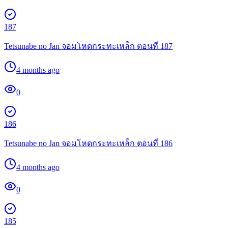
187
Tetsunabe no Jan จอมโหดกระทะเหล็ก ตอนที่ 187
4 months ago
0
186
Tetsunabe no Jan จอมโหดกระทะเหล็ก ตอนที่ 186
4 months ago
0
185