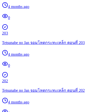
4 months ago
0
203
Tetsunabe no Jan จอมโหดกระทะเหล็ก ตอนที่ 203
4 months ago
0
202
Tetsunabe no Jan จอมโหดกระทะเหล็ก ตอนที่ 202
4 months ago