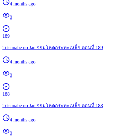
4 months ago
0
189
Tetsunabe no Jan จอมโหดกระทะเหล็ก ตอนที่ 189
4 months ago
0
188
Tetsunabe no Jan จอมโหดกระทะเหล็ก ตอนที่ 188
4 months ago
0