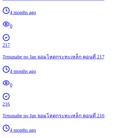
4 months ago
0
217
Tetsunabe no Jan จอมโหดกระทะเหล็ก ตอนที่ 217
4 months ago
0
216
Tetsunabe no Jan จอมโหดกระทะเหล็ก ตอนที่ 216
4 months ago