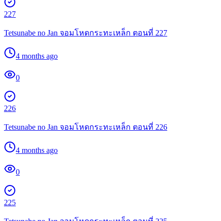
227
Tetsunabe no Jan จอมโหดกระทะเหล็ก ตอนที่ 227
4 months ago
0
226
Tetsunabe no Jan จอมโหดกระทะเหล็ก ตอนที่ 226
4 months ago
0
225