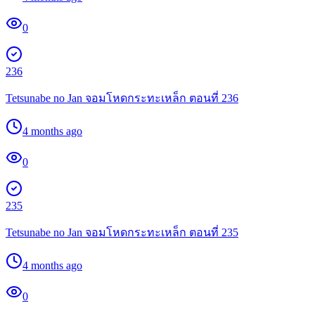
0
236
Tetsunabe no Jan จอมโหดกระทะเหล็ก ตอนที่ 236
4 months ago
0
235
Tetsunabe no Jan จอมโหดกระทะเหล็ก ตอนที่ 235
4 months ago
0