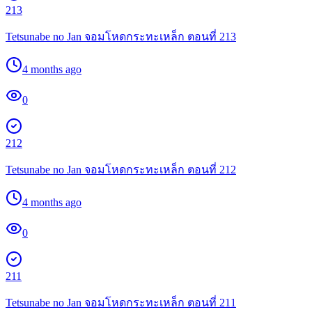
213
Tetsunabe no Jan จอมโหดกระทะเหล็ก ตอนที่ 213
4 months ago
0
212
Tetsunabe no Jan จอมโหดกระทะเหล็ก ตอนที่ 212
4 months ago
0
211
Tetsunabe no Jan จอมโหดกระทะเหล็ก ตอนที่ 211