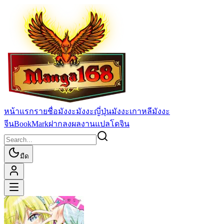
หน้าแรก
รายชื่อมังงะ
มังงะญี่ปุ่น
มังงะเกาหลี
มังงะ
จีน
BookMark
ฝากลงผลงานแปล
โดจิน
มืด