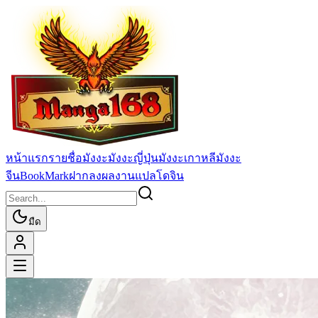
หน้าแรก
รายชื่อมังงะ
มังงะญี่ปุ่น
มังงะเกาหลี
มังงะ
จีน
BookMark
ฝากลงผลงานแปล
โดจิน
มืด