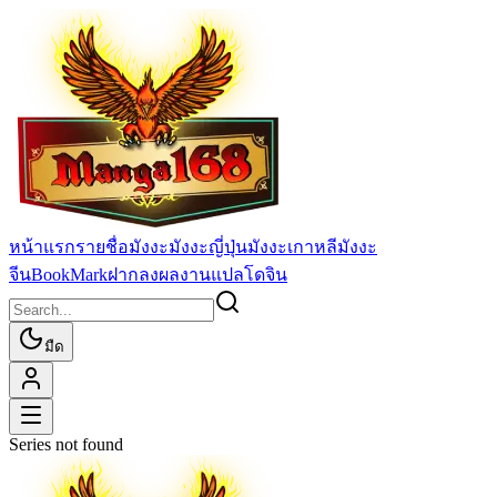
หน้าแรก
รายชื่อมังงะ
มังงะญี่ปุ่น
มังงะเกาหลี
มังงะ
จีน
BookMark
ฝากลงผลงานแปล
โดจิน
มืด
Series not found