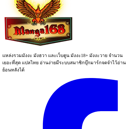
แหล่งรวมมังงะ มังฮวา และเว็บตูน มังงะ18+ มังงะวาย จำนวน
เยอะที่สุด แปลไทย อ่านง่ายมีระบบสมาชิกบุ๊กมาร์กจดจำไว้อ่าน
ย้อนหลังได้